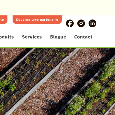
le
Devenez un·e partenaire
oduits
Services
Blogue
Contact