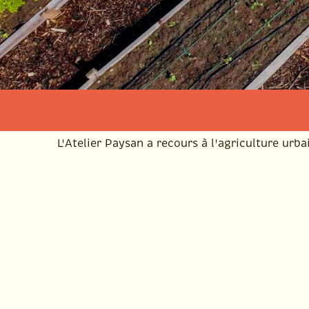
C'es
Slide 2 of 3.
L'Atelier Paysan a recours à l'agriculture urb