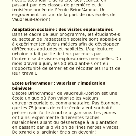
l’école secondaire de la Cité-des-Jeunes, en
passant par des classes de première et de
troisième année de l’école Brind’Amour. Un
engouement certain de la part de nos écoles de
Vaudreuil-Dorion!
Adaptation scolaire : des visites exploratoires
Dans le cadre de leur programme, les étudiant·e·s
du secteur de l’adaptation scolaire sont appelé·e·s
à expérimenter divers métiers afin de développer
différentes aptitudes et habiletés. L’agriculture
urbaine a fait partie de leur parcours par
l’entremise de visites exploratoires mensuelles. Du
mois d’avril à juin, les 50 étudiant·e·s ont eu
l’opportunité de semer et de récolter les fruits de
leur travail.
École Brind’Amour : valoriser l’implication
bénévole
L’école Brind’Amour de Vaudreuil-Dorion est une
école unique où l’on valorise les valeurs
entrepreneuriale et communautaire. Pas étonnant
que les 75 jeunes de cette école aient souhaité
prêter main forte à notre organisme. Les jeunes
ont ainsi expérimenté différentes tâches
maraîchères allant du désherbage à la plantation
en passant par la division de fines herbes vivaces.
De grand·e·s jardinier·ère·s en devenir!