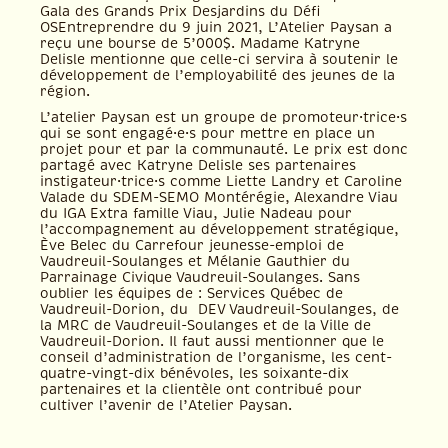
Gala des Grands Prix Desjardins du Défi
OSEntreprendre du 9 juin 2021, L’Atelier Paysan a
reçu une bourse de 5’000$. Madame Katryne
Delisle mentionne que celle-ci servira à soutenir le
développement de l’employabilité des jeunes de la
région.
L’atelier Paysan est un groupe de promoteur·trice·s
qui se sont engagé·e·s pour mettre en place un
projet pour et par la communauté. Le prix est donc
partagé avec Katryne Delisle ses partenaires
instigateur·trice·s comme Liette Landry et Caroline
Valade du SDEM-SEMO Montérégie, Alexandre Viau
du IGA Extra famille Viau, Julie Nadeau pour
l’accompagnement au développement stratégique,
Ève Belec du Carrefour jeunesse-emploi de
Vaudreuil-Soulanges et Mélanie Gauthier du
Parrainage Civique Vaudreuil-Soulanges. Sans
oublier les équipes de : Services Québec de
Vaudreuil-Dorion, du DEV Vaudreuil-Soulanges, de
la MRC de Vaudreuil-Soulanges et de la Ville de
Vaudreuil-Dorion. Il faut aussi mentionner que le
conseil d’administration de l’organisme, les cent-
quatre-vingt-dix bénévoles, les soixante-dix
partenaires et la clientèle ont contribué pour
cultiver l’avenir de l’Atelier Paysan.