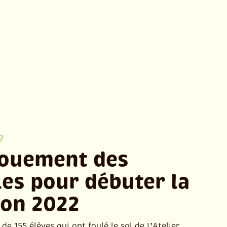
2
ouement des
les pour débuter la
son 2022
 de 155 élèves qui ont foulé le sol de L’Atelier