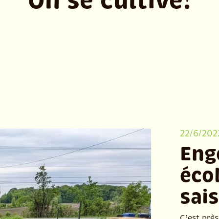
On se cultive!
22/6/202
Eng
éco
sai
C’est près