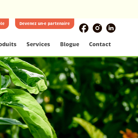
le
Devenez un·e partenaire
oduits
Services
Blogue
Contact