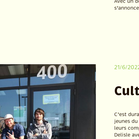
Avec un d
s’annonce
21/6/202
Cul
C’est dur
jeunes du
leurs com
Delisle av