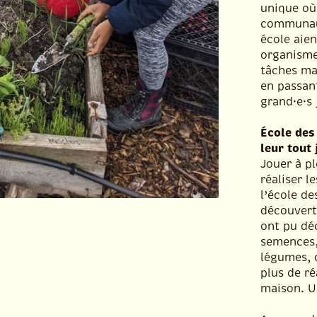
unique où 
communaut
école aien
organisme
tâches ma
en passant
grand·e·s 
École des
leur tout 
Jouer à pl
réaliser l
l’école de
découvert
ont pu dé
semences,
légumes, 
plus de ré
maison. Un