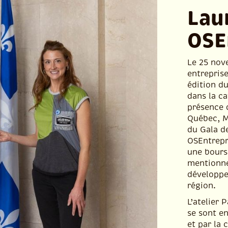
Lau
OSE
Le 25 nov
entreprise
édition du
dans la ca
présence 
Québec, M
du Gala d
OSEntrepre
une bours
mentionne 
développe
région.
L’atelier 
se sont e
et par la