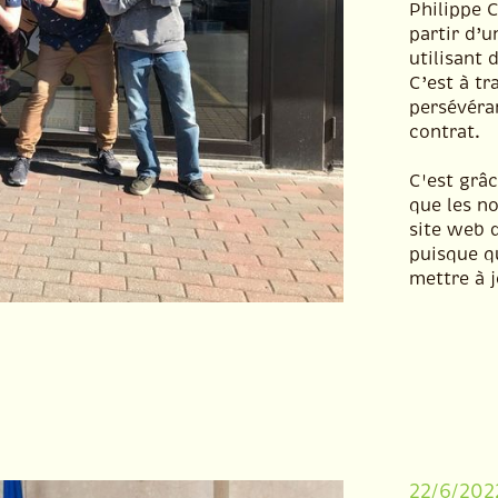
Philippe C
partir d’u
utilisant 
C’est à tr
persévéran
contrat.
C'est grâc
que les no
site web d
puisque q
mettre à j
22/6/202