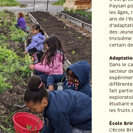
Paysan po
les âges,
ans de l’
d’adaptati
des-Jeune
troisième
certain de
Adaptation
Dans le c
secteur de
expérimen
différente
fait parti
exploratoi
étudiant·e
les fruits 
École Bri
L’école B